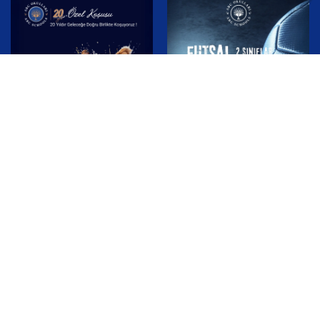
20. Yıl Özel Koşusu
2. Sınıflar Futsal
Turnuvası
20 10 2025
01 12 2025
Videolar
OKULUMUZDAN