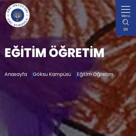
Menü
EN
EĞITIM ÖĞRETIM
Anasayfa
Göksu Kampüsü
Eğitim Öğretim