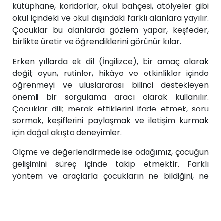
kütüphane, koridorlar, okul bahçesi, atölyeler gibi
okul içindeki ve okul dışındaki farklı alanlara yayılır.
Çocuklar bu alanlarda gözlem yapar, keşfeder,
birlikte üretir ve öğrendiklerini görünür kılar.
Erken yıllarda ek dil (İngilizce), bir amaç olarak
değil; oyun, rutinler, hikâye ve etkinlikler içinde
öğrenmeyi ve uluslararası bilinci destekleyen
önemli bir sorgulama aracı olarak kullanılır.
Çocuklar dili; merak ettiklerini ifade etmek, soru
sormak, keşiflerini paylaşmak ve iletişim kurmak
için doğal akışta deneyimler.
Ölçme ve değerlendirmede ise odağımız, çocuğun
gelişimini süreç içinde takip etmektir. Farklı
yöntem ve araçlarla çocukların ne bildiğini, ne
anladığını ve neler yapabildiğini izler; onları
destekleyen, motive eden ve bir sonraki adımı
gösteren geri bildirimler sunarız.