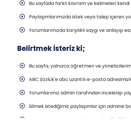
Bu sayfada farklı kavram ve kelimeleri kendi
Paylaşımlarımızda istek veya talep içeren y
Yorumlarımızda karşılıklı saygı ve anlayışı esa
Belirtmek İsteriz ki;
Bu sayfa, yalnızca öğretmen ve yöneticilerimiz
ABC Sözlük'e abc uzantılı e-posta adresimizl
Yorumlarımız admin tarafından incelenip yay
Silmek istediğimiz paylaşımlar için admine b
Kayıt esnasında ismimizi ya da dilediğimi
adresimizin yalnızca admin tarafından görüle