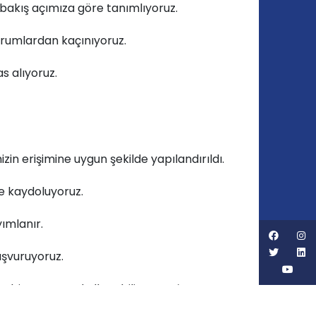
 bakış açımıza göre tanımlıyoruz.
orumlardan kaçınıyoruz.
s alıyoruz.
in erişimine uygun şekilde yapılandırıldı.
e kaydoluyoruz.
ımlanır.
aşvuruyoruz.
z bir rumuzu kullanabiliyoruz. *E-posta
ceğini ve bu bilgilerin gizli tutulacağını