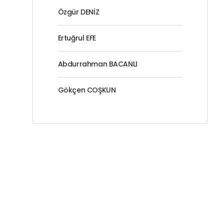
Özgür DENİZ
Ertuğrul EFE
Abdurrahman BACANLI
Gökçen COŞKUN