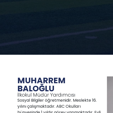
MUHARREM
BALOĞLU
İlkokul Müdür Yardımcısı
Sosyal Bilgiler öğretmenidir. Meslekte 16.
yılını çalışmaktadır. ABC Okulları
bünyesinde 1 yıldır görev yapmaktadır. Evli