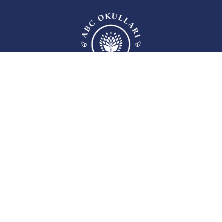
ABC Eğitim Kurumları; kurulduğu 2006 yılından itibaren Ankara’da ulusal ve
uluslararası akademik, sosyal ve sportif alanlarda göstermiş olduğu başarılarla
adından söz ettirerek eğitim öğretim faaliyetlerine devam eden yapısıyla eğitime
tutkuyla bağlı, deneyimli ve bir o kadar dinamik, öğrenen öğretmenlerden
oluşan kadroya sahip bir eğitim kurumudur.
Bizi Takip Edin:
MENÜ
Biz Kimiz?