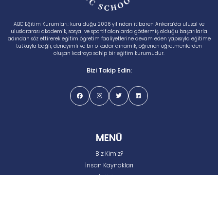
ABC Eğitim Kurumları; kurulduğu 2006 yılından itibaren Ankara’da ulusal ve
uluslararası akademik, sosyal ve sportif alanlarda göstermiş olduğu başarılarla
adından söz ettirerek eğitim öğretim faaliyetlerine devam eden yapısıyla eğitime
tutkuyla bağlı, deneyimli ve bir o kadar dinamik, öğrenen öğretmenlerden
oluşan kadroya sahip bir eğitim kurumudur.
Bizi Takip Edin:
MENÜ
Biz Kimiz?
İnsan Kaynakları
İletişim
Gizlilik ve Çerez Politikası