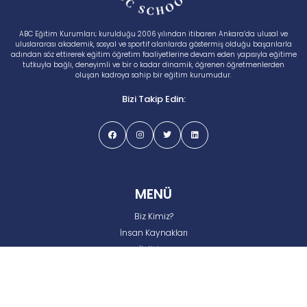
ABC Eğitim Kurumları; kurulduğu 2006 yılından itibaren Ankara’da ulusal ve
uluslararası akademik, sosyal ve sportif alanlarda göstermiş olduğu başarılarla
adından söz ettirerek eğitim öğretim faaliyetlerine devam eden yapısıyla eğitime
tutkuyla bağlı, deneyimli ve bir o kadar dinamik, öğrenen öğretmenlerden
oluşan kadroya sahip bir eğitim kurumudur.
Bizi Takip Edin:
MENÜ
Biz Kimiz?
İnsan Kaynakları
İletişim
Gizlilik ve Çerez Politikası