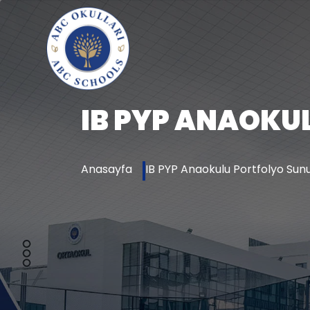
IB PYP ANAOK
Anasayfa
IB PYP Anaokulu Portfolyo S