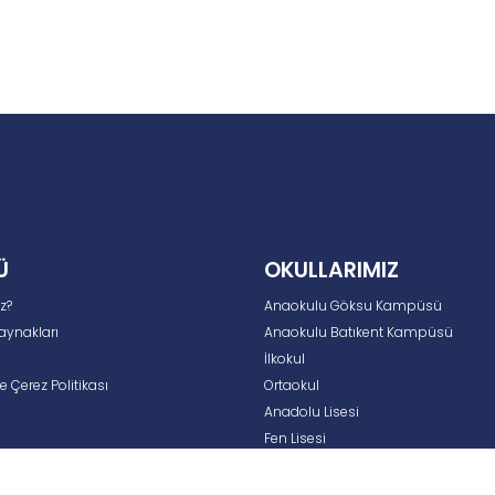
Ü
OKULLARIMIZ
z?
Anaokulu Göksu Kampüsü
aynakları
Anaokulu Batıkent Kampüsü
İlkokul
 ve Çerez Politikası
Ortaokul
Anadolu Lisesi
Fen Lisesi