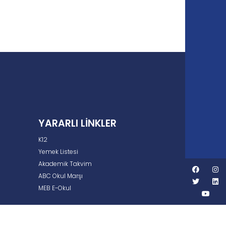
YARARLI LINKLER
K12
Yemek Listesi
Akademik Takvim
ABC Okul Marşı
MEB E-Okul