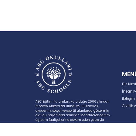
MEN
Biz Kimi
İnsan K
İletişim
ABC Eğitim Kurumları; kurulduğu 2006 yılından
Gizlilik
itibaren Ankara’da ulusal ve uluslararası
akademik, sosyal ve sportif alanlarda göstermiş
olduğu başarılarla adından söz ettirerek eğitim
öğretim faaliyetlerine devam eden yapısıyla
eğitime tutkuyla bağlı, deneyimli ve bir o kadar
dinamik, öğrenen öğretmenlerden oluşan
kadroya sahip bir eğitim kurumudur.