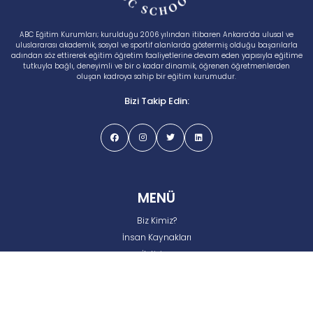
ABC Eğitim Kurumları; kurulduğu 2006 yılından itibaren Ankara’da ulusal ve
uluslararası akademik, sosyal ve sportif alanlarda göstermiş olduğu başarılarla
adından söz ettirerek eğitim öğretim faaliyetlerine devam eden yapısıyla eğitime
tutkuyla bağlı, deneyimli ve bir o kadar dinamik, öğrenen öğretmenlerden
oluşan kadroya sahip bir eğitim kurumudur.
Bizi Takip Edin:
MENÜ
Biz Kimiz?
İnsan Kaynakları
İletişim
Gizlilik ve Çerez Politikası