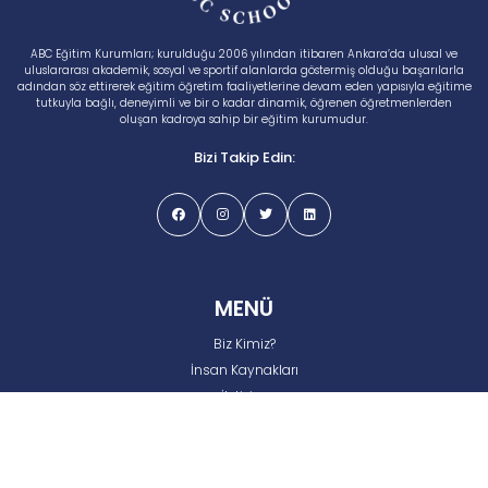
ABC Eğitim Kurumları; kurulduğu 2006 yılından itibaren Ankara’da ulusal ve
uluslararası akademik, sosyal ve sportif alanlarda göstermiş olduğu başarılarla
adından söz ettirerek eğitim öğretim faaliyetlerine devam eden yapısıyla eğitime
tutkuyla bağlı, deneyimli ve bir o kadar dinamik, öğrenen öğretmenlerden
oluşan kadroya sahip bir eğitim kurumudur.
Bizi Takip Edin:
MENÜ
Biz Kimiz?
İnsan Kaynakları
İletişim
Gizlilik ve Çerez Politikası