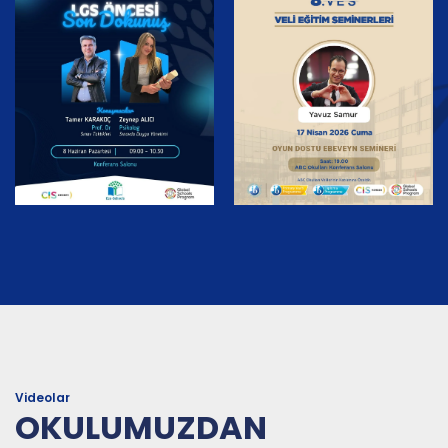
LGS ÖNCESİ: Son
8. Veli Eğitim Seminerleri
Dokunuş
| Prof. Dr. Yavuz Samur
16 04 2026
13 04 2026
Videolar
OKULUMUZDAN