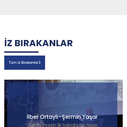
İZ BIRAKANLAR
Tüm İz Bırakanlar
İlber Ortaylı-Şermin Yaşar
Cumhuriyetin İlk Sabahı Söyleşisi