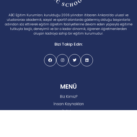
ABC Eğitim Kurumları; kurulduğu 2006 yılından itibaren Ankara’da ulusal ve
uluslararası akademik, sosyal ve sportif alanlarda göstermiş olduğu başarılarla
adından söz ettirerek eğitim öğretim faaliyetlerine devam eden yapısıyla eğitime
tutkuyla bağlı, deneyimli ve bir o kadar dinamik, öğrenen öğretmenlerden
oluşan kadroya sahip bir eğitim kurumudur.
Bizi Takip Edin:
MENÜ
Biz Kimiz?
İnsan Kaynakları
İletişim
Gizlilik ve Çerez Politikası