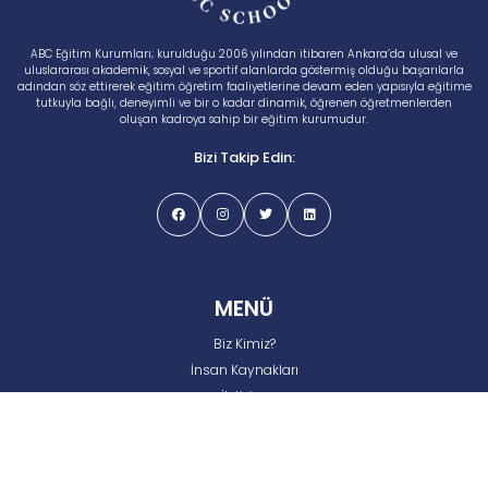
ABC Eğitim Kurumları; kurulduğu 2006 yılından itibaren Ankara’da ulusal ve
uluslararası akademik, sosyal ve sportif alanlarda göstermiş olduğu başarılarla
adından söz ettirerek eğitim öğretim faaliyetlerine devam eden yapısıyla eğitime
tutkuyla bağlı, deneyimli ve bir o kadar dinamik, öğrenen öğretmenlerden
oluşan kadroya sahip bir eğitim kurumudur.
Bizi Takip Edin:
MENÜ
Biz Kimiz?
İnsan Kaynakları
İletişim
Gizlilik ve Çerez Politikası