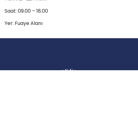
Saat: 09.00 – 18.00
Yer: Fuaye Alanı
ABC Eğitim Kurumları; kurulduğu 2006 yılından itibaren Ankara’da ulusal ve
uluslararası akademik, sosyal ve sportif alanlarda göstermiş olduğu başarılarla
adından söz ettirerek eğitim öğretim faaliyetlerine devam eden yapısıyla eğitime
tutkuyla bağlı, deneyimli ve bir o kadar dinamik, öğrenen öğretmenlerden
oluşan kadroya sahip bir eğitim kurumudur.