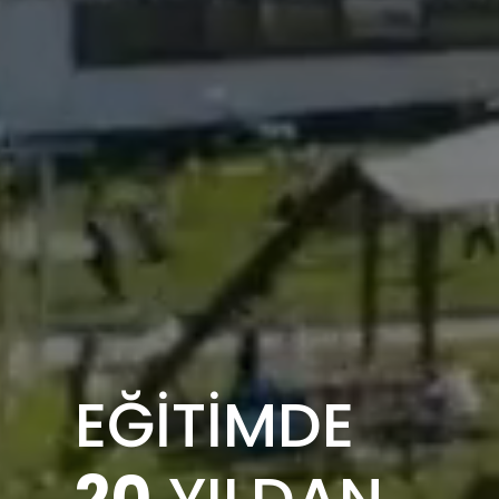
EĞİTİMDE
20
YILDAN