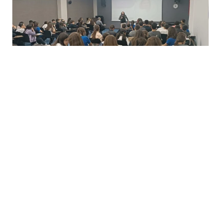
ABC Eğitim Kurumları; kurulduğu 2006 yılından itibaren Ankara’da ulusal ve
uluslararası akademik, sosyal ve sportif alanlarda göstermiş olduğu başarılarla