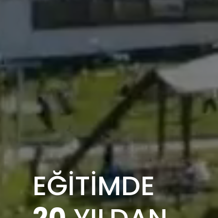
EĞİTİMDE
20
YILDAN