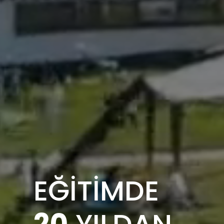
EĞİTİMDE
20
YILDAN