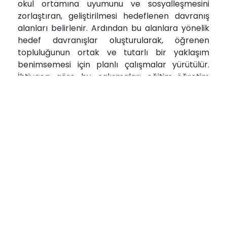
okul ortamına uyumunu ve sosyalleşmesini
zorlaştıran, geliştirilmesi hedeflenen davranış
alanları belirlenir. Ardından bu alanlara yönelik
hedef davranışlar oluşturularak, öğrenen
topluluğunun ortak ve tutarlı bir yaklaşım
benimsemesi için planlı çalışmalar yürütülür.
İhtiyaca göre bu çalışmalar; eğitim-öğretim
ortamına yönelik düzenlemeler, bireysel ve grup
görüşmeleri, öğrenci ve veli iş birlikleri ile
davranışa yönelik yapılandırılmış uygulamalarla
desteklenmektedir.
Ayrıca bu kapsamda rehberlik servisi
tarafından, sosyal-duygusal gelişim alanında
farklılaştırılmış destek sunabilmek amacıyla
öğrenci atölyeleri ve grup çalışmaları
düzenlenmektedir. Öğrencilerin yaygın
ihtiyaçlarına göre planlanan bu çalışmalar,
ardışık oturumlar şeklinde yapılandırılmakta;